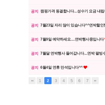
캠핑가격 동결합니다....성수기 요금 내립
공지
7월23일 자리 많이 있습니다^^연박할인
공지
7월9일 예약하세요.....연박행사중입니다
공지
7월달 연박행사 들어갑니다....연박 팥빙수
공지
6월4일 연휴 만석입니다^^
공지
1
3
4
5
6
7
2