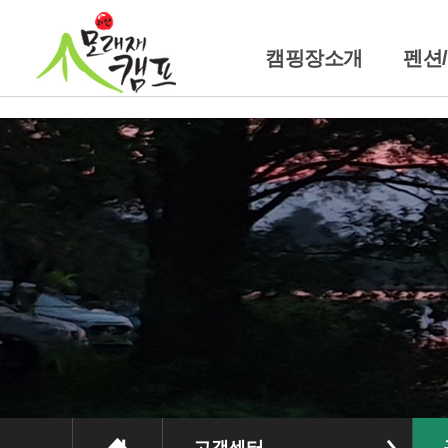
캠핑장소개
펜션
캠핑장소개
펜
위치및교통안내
트레