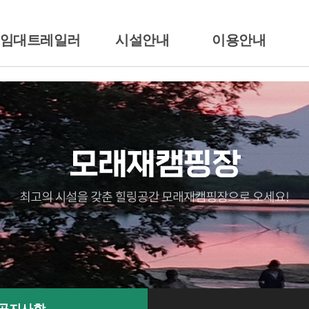
/임대트레일러
시설안내
이용안내
션소개
배치도
이용시간/요금안내
일러임대
시설안내
이용준수사항
땡큐
전경둘러보기