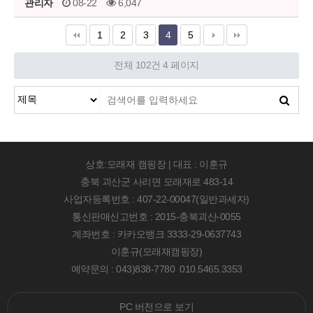
관리자
08-22
6,047
1
2
3
4
5
전체 102건
4 페이지
상호:모래재 캠핑장 | 대표 : 이훈규
충북 괴산군 사리면 모래재로 483-14
사업자등록번호 : 407-22-00047(일반과세자)
통신판매신고번호 : 2015-충북괴산-0055
계좌번호 : 카카오뱅크 3333-29-0637743
이훈규(모래재캠핑장)
예약문의 : 043)838-7780 010.5465.3353
PC 버전으로 보기