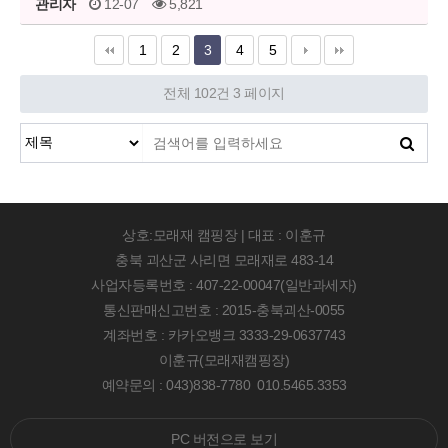
관리자
12-07
5,821
1
2
3
4
5
전체 102건
3 페이지
상호:모래재 캠핑장 | 대표 : 이훈규
충북 괴산군 사리면 모래재로 483-14
사업자등록번호 : 407-22-00047(일반과세자)
통신판매신고번호 : 2015-충북괴산-0055
계좌번호 : 카카오뱅크 3333-29-0637743
이훈규(모래재캠핑장)
예약문의 : 043)838-7780 010.5465.3353
PC 버전으로 보기