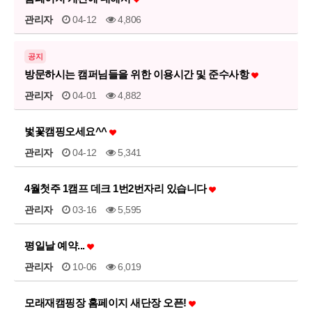
관리자
04-12
4,806
공지
방문하시는 캠퍼님들을 위한 이용시간 및 준수사항
관리자
04-01
4,882
벛꽃캠핑오세요^^
관리자
04-12
5,341
4월첫주 1캠프 데크 1번2번자리 있습니다
관리자
03-16
5,595
평일날 예약...
관리자
10-06
6,019
모래재캠핑장 홈페이지 새단장 오픈!