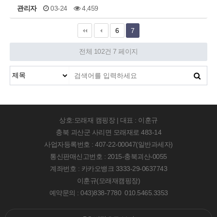
관리자
03-24
4,459
6
7
전체 102건
7 페이지
상호:모래재 캠핑장 | 대표 : 이훈규
충북 괴산군 사리면 모래재로 483-14
사업자등록번호 : 407-22-00047(일반과세자)
통신판매신고번호 : 2015-충북괴산-0055
계좌번호 : 카카오뱅크 3333-29-0637743
이훈규(모래재캠핑장)
예약문의 : 043)838-7780 010.5465.3353