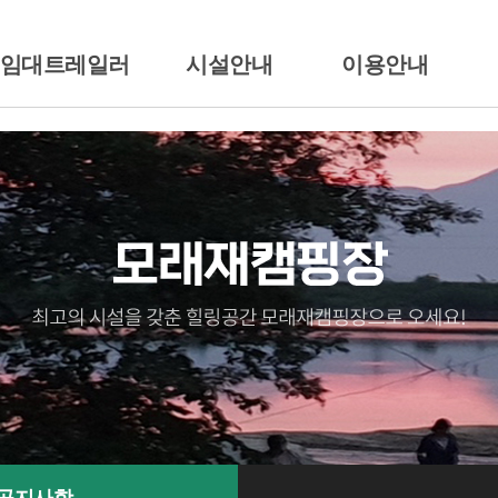
/임대트레일러
시설안내
이용안내
션소개
배치도
이용시간/요금안내
일러임대
시설안내
이용준수사항
땡큐
전경둘러보기