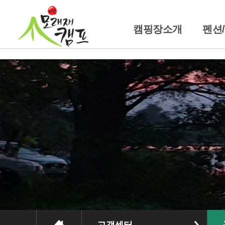
캠핑장소개
펜션
캠핑장소개
펜
위치및교통안내
트레