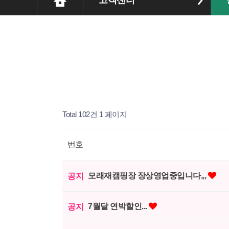
고객센터
Total 102건
1 페이지
번호
모래재캠핑장 장상영업중입니다,,,
공지
7월달 연박할인...
공지