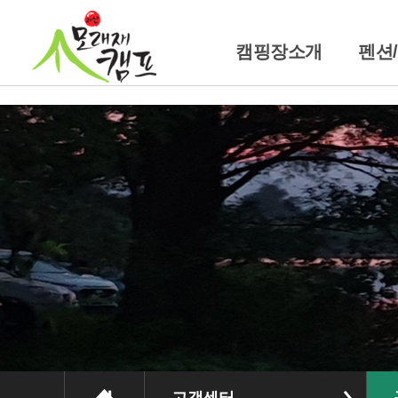
캠핑장소개
펜션
캠핑장소개
펜
위치및교통안내
트레