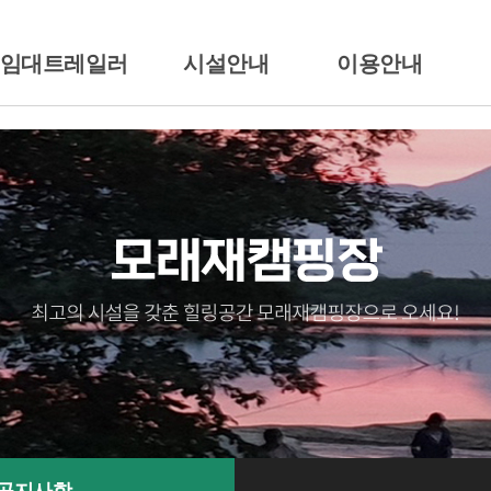
/임대트레일러
시설안내
이용안내
션소개
배치도
이용시간/요금안내
일러임대
시설안내
이용준수사항
땡큐
전경둘러보기