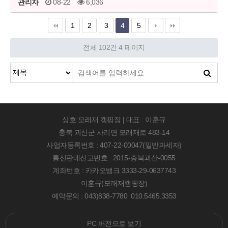
관리자
08-22
6,036
1
2
3
4
5
전체 102건
4 페이지
상호:모래재 캠핑장 | 대표 : 이훈규
충북 괴산군 사리면 모래재로 483-14
사업자등록번호 : 407-22-00047(일반과세자)
통신판매신고번호 : 2015-충북괴산-0055
계좌번호 : 카카오뱅크 3333-29-0637743
이훈규(모래재캠핑장)
예약문의 : 043)838-7780 010.5465.3353
PC 버전으로 보기