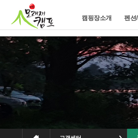
캠핑장소개
펜션
캠핑장소개
펜
위치및교통안내
트레