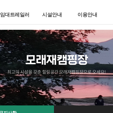
/임대트레일러
시설안내
이용안내
션소개
배치도
이용시간/요금안내
일러임대
시설안내
이용준수사항
땡큐
전경둘러보기