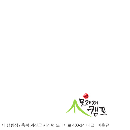
재 캠핑장 / 충북 괴산군 사리면 모래재로 483-14 대표 : 이훈규