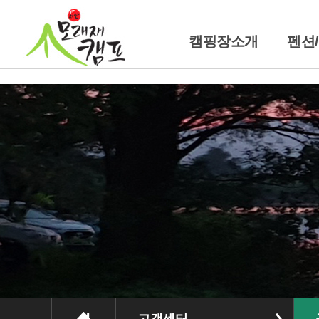
캠핑장소개
펜션
캠핑장소개
펜
위치및교통안내
트레