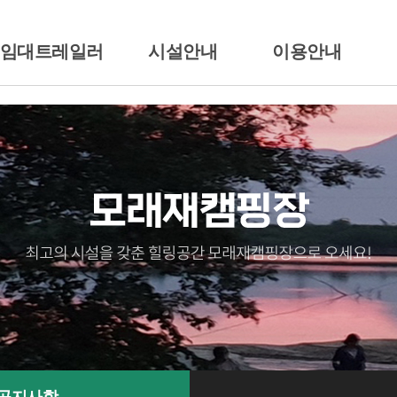
/임대트레일러
시설안내
이용안내
션소개
배치도
이용시간/요금안내
일러임대
시설안내
이용준수사항
땡큐
전경둘러보기