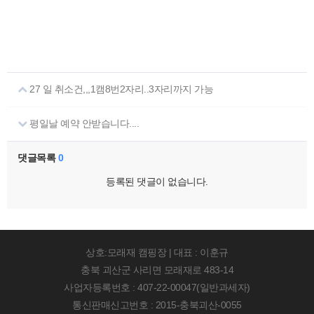
27 일 취소건,,,1캠8번2자리..3자리까지 가능
평일날 예약 안받습니다....
댓글목록
0
등록된 댓글이 없습니다.
상호:모래재 캠핑장 | 대표 : 이훈규
충북 괴산군 사리면 모래재로 483-14
사업자등록번호 : 407-22-00047(일반과세자)
통신판매신고번호 : 2015-충북괴산-0055