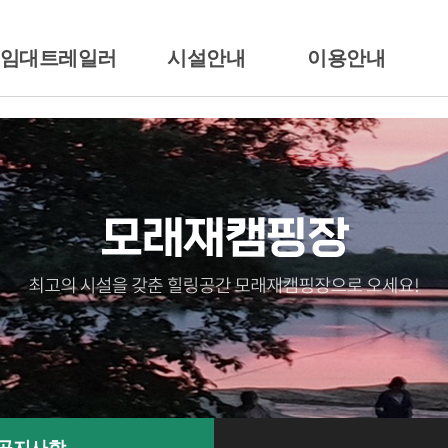
/임대트레일러
시설안내
이용안내
션소개
배치도
이용시간/요금안내
일러임대
시설안내
이용준수사항
땡큐
전경둘러보기