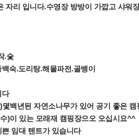
은 자리 입니다.수영장 방방이 가깝고 샤워
작.숯
종백숙.도리탕.해물파전.골뱅이
니다
)몇백년된 자연소나무가 있어 공기 좋은 캠
수)이 있는 모래재 캠핑장으오 오십시요^^
예쁜 임대 텐트가 있습니다