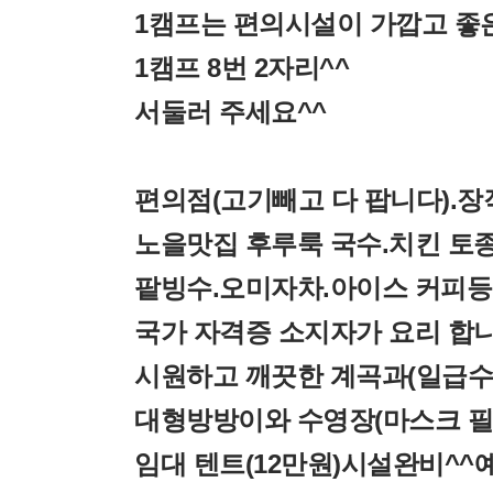
1캠프는 편의시설이 가깝고 좋
​1캠프 8번 2자리^^
서둘러 주세요^^
편의점(고기빼고 다 팝니다).장
노을맛집 후루룩 국수.치킨 토
팥빙수.오미자차.아이스 커피등
국가 자격증 소지자가 요리 합
시원하고 깨끗한 계곡과(일급수
대형방방이와 수영장(마스크 필
임대 텐트(12만원)시설완비^^