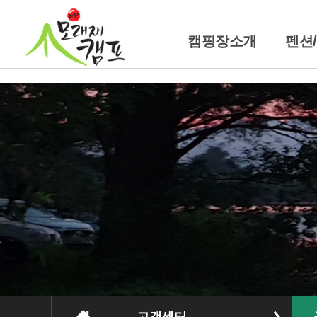
캠핑장소개
펜션
캠핑장소개
펜
위치및교통안내
트레