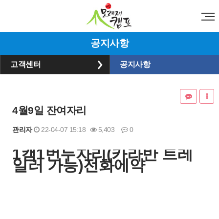
공지사항
고객센터
공지사항
4월9일 잔여자리
관리자
22-04-07 15:18
5,403
0
​1캠1번두자리(카라반 트레
본문
일러 가능)전화에약