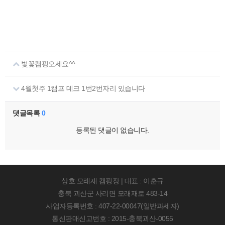
벛꽃캠핑오세요^^
4월첫주 1캠프 데크 1번2번자리 있습니다
댓글목록
0
등록된 댓글이 없습니다.
상호:모래재 캠핑장 | 대표 : 이훈규
충북 괴산군 사리면 모래재로 483-14
사업자등록번호 : 407-22-00047(일반과세자)
통신판매신고번호 : 2015-충북괴산-0055