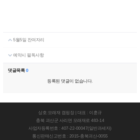
5월5일 잔여자리
예약시 필독사항
댓글목록
0
등록된 댓글이 없습니다.
상호:모래재 캠핑장 | 대표 : 이훈규
충북 괴산군 사리면 모래재로 483-14
사업자등록번호 : 407-22-00047(일반과세자)
통신판매신고번호 : 2015-충북괴산-0055