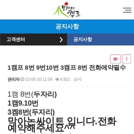
공지사항
고객센터
공지사항
1캠프 8번 9번10번 3캠프 8번 전화에약필수
관리자
22-05-10 11:05
4,921
0
​1캠 8번(
두자리)
본문
1캠9.10번
3켐8번(두자리)
​막아논싸이트 입니다.전화
예약해주세요^^