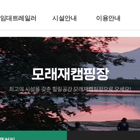
/임대트레일러
시설안내
이용안내
션소개
배치도
이용시간/요금안내
일러임대
시설안내
이용준수사항
땡큐
전경둘러보기