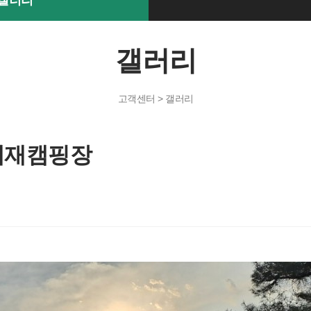
갤러리
갤러리
고객센터 > 갤러리
래재캠핑장