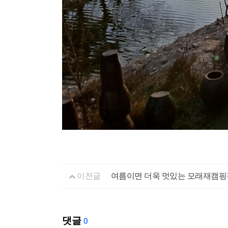
이전글
여름이면 더욱 멋있는 모래재캠핑
댓글
0