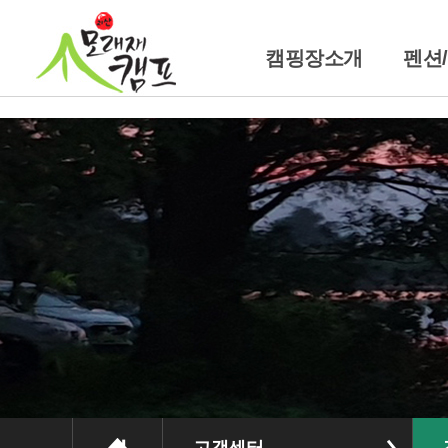
캠핑장소개
펜션
캠핑장소개
펜
위치및교통안내
트레